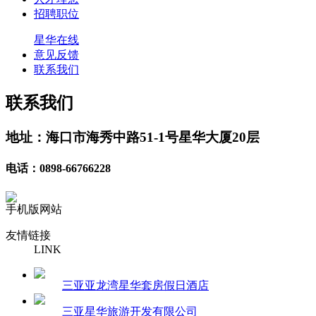
招聘职位
星华在线
意见反馈
联系我们
联系我们
地址：海口市海秀中路51-1号星华大厦20层
电话：0898-66766228
手机版网站
友情链接
LINK
三亚亚龙湾星华套房假日酒店
三亚星华旅游开发有限公司