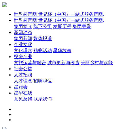
世界杯官网-世界杯（中国）一站式服务官网,
世界杯官网-世界杯（中国）一站式服务官网,
集团简介
旗下公司
发展历程
集团荣誉
新闻动态
集团新闻
媒体报道
企业文化
文化理念
精彩活动
星华故事
投资产业
文旅运营与融合
城市更新与改造
美丽乡村与赋能
社会公益
人才招聘
人才理念
招聘职位
星籍会
星华在线
意见反馈
联系我们